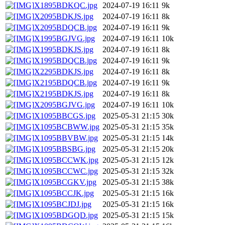
X1895BDKQC.jpg
2024-07-19 16:11
9k
X2095BDKJS.jpg
2024-07-19 16:11
8k
X2095BDQCB.jpg
2024-07-19 16:11
9k
X1995BGJVG.jpg
2024-07-19 16:11
10k
X1995BDKJS.jpg
2024-07-19 16:11
8k
X1995BDQCB.jpg
2024-07-19 16:11
9k
X2295BDKJS.jpg
2024-07-19 16:11
8k
X2195BDQCB.jpg
2024-07-19 16:11
9k
X2195BDKJS.jpg
2024-07-19 16:11
8k
X2095BGJVG.jpg
2024-07-19 16:11
10k
X1095BBCGS.jpg
2025-05-31 21:15
30k
X1095BCBWW.jpg
2025-05-31 21:15
35k
X1095BBVBW.jpg
2025-05-31 21:15
14k
X1095BBSBG.jpg
2025-05-31 21:15
20k
X1095BCCWK.jpg
2025-05-31 21:15
12k
X1095BCCWC.jpg
2025-05-31 21:15
32k
X1095BCGKV.jpg
2025-05-31 21:15
38k
X1095BCCJK.jpg
2025-05-31 21:15
16k
X1095BCJDJ.jpg
2025-05-31 21:15
16k
X1095BDGQD.jpg
2025-05-31 21:15
15k