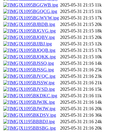
X1095BGGWB.jpg
2025-05-31 21:15
11k
X1095BGQCG.jpg
2025-05-31 21:15
11k
X1095BGWVW.jpg
2025-05-31 21:15
17k
X1095BJBDB.jpg
2025-05-31 21:15
20k
X1095BJGVG.jpg
2025-05-31 21:15
18k
X1095BJQBV.jpg
2025-05-31 21:15
20k
X1095BJJBJ.jpg
2025-05-31 21:15
12k
X1095BJQQB.jpg
2025-05-31 21:15
17k
X1095BJQKK.jpg
2025-05-31 21:15
10k
X1095BJSSQ.jpg
2025-05-31 21:16
14k
X1095BJSSG.jpg
2025-05-31 21:16
25k
X1095BJVQC.jpg
2025-05-31 21:16
23k
X1095BJSSW.jpg
2025-05-31 21:16
21k
X1095BJVSD.jpg
2025-05-31 21:16
15k
X1095BKDKC.jpg
2025-05-31 21:16
11k
X1095BJWJK.jpg
2025-05-31 21:16
14k
X1095BJWJW.jpg
2025-05-31 21:16
20k
X1095BKDSV.jpg
2025-05-31 21:16
36k
X1195BBBDJ.jpg
2025-05-31 21:16
24k
X1195BBSBG.jpg
2025-05-31 21:16
20k