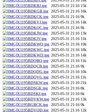
X1195BDJBV.jpg
2025-05-31 21:16
18k
X1195BDKBJ.jpg
2025-05-31 21:16
15k
X1195BDKGB.jpg
2025-05-31 21:16
16k
X1195BDKCK.jpg
2025-05-31 21:16
9k
X1195BDKVJ.jpg
2025-05-31 21:16
14k
X1195BDKQC.jpg
2025-05-31 21:16
9k
X1195BDKJW.jpg
2025-05-31 21:16
13k
X1195BDKJV.jpg
2025-05-31 21:16
11k
X1195BDKWQ.jpg
2025-05-31 21:16
10k
X1195BDKWC.jpg
2025-05-31 21:16
18k
X1195BDKWD.jpg
2025-05-31 21:16
14k
X1195BDQBQ.jpg
2025-05-31 21:16
11k
X1195BDQCB.jpg
2025-05-31 21:16
9k
X1195BDQDG.jpg
2025-05-31 21:16
10k
X1195BDQVG.jpg
2025-05-31 21:16
11k
X1195BDSKW.jpg
2025-05-31 21:16
21k
X1195BDSGK.jpg
2025-05-31 21:16
8k
X1195BDSKJ.jpg
2025-05-31 21:16
6k
X1195BDVKW.jpg
2025-05-31 21:16
13k
X1195BGBCK.jpg
2025-05-31 21:16
9k
X1195BDVQD.jpg
2025-05-31 21:16
12k