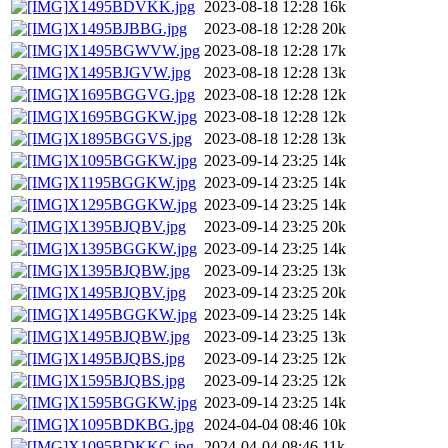
X1495BDVKK.jpg
2023-08-18 12:28
16k
X1495BJBBG.jpg
2023-08-18 12:28
20k
X1495BGWVW.jpg
2023-08-18 12:28
17k
X1495BJGVW.jpg
2023-08-18 12:28
13k
X1695BGGVG.jpg
2023-08-18 12:28
12k
X1695BGGKW.jpg
2023-08-18 12:28
12k
X1895BGGVS.jpg
2023-08-18 12:28
13k
X1095BGGKW.jpg
2023-09-14 23:25
14k
X1195BGGKW.jpg
2023-09-14 23:25
14k
X1295BGGKW.jpg
2023-09-14 23:25
14k
X1395BJQBV.jpg
2023-09-14 23:25
20k
X1395BGGKW.jpg
2023-09-14 23:25
14k
X1395BJQBW.jpg
2023-09-14 23:25
13k
X1495BJQBV.jpg
2023-09-14 23:25
20k
X1495BGGKW.jpg
2023-09-14 23:25
14k
X1495BJQBW.jpg
2023-09-14 23:25
13k
X1495BJQBS.jpg
2023-09-14 23:25
12k
X1595BJQBS.jpg
2023-09-14 23:25
12k
X1595BGGKW.jpg
2023-09-14 23:25
14k
X1095BDKBG.jpg
2024-04-04 08:46
10k
X1095BDKKC.jpg
2024-04-04 08:46
11k