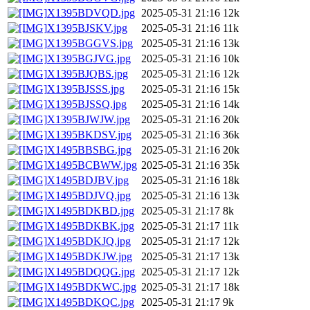
X1395BDVQD.jpg
2025-05-31 21:16
12k
X1395BJSKV.jpg
2025-05-31 21:16
11k
X1395BGGVS.jpg
2025-05-31 21:16
13k
X1395BGJVG.jpg
2025-05-31 21:16
10k
X1395BJQBS.jpg
2025-05-31 21:16
12k
X1395BJSSS.jpg
2025-05-31 21:16
15k
X1395BJSSQ.jpg
2025-05-31 21:16
14k
X1395BJWJW.jpg
2025-05-31 21:16
20k
X1395BKDSV.jpg
2025-05-31 21:16
36k
X1495BBSBG.jpg
2025-05-31 21:16
20k
X1495BCBWW.jpg
2025-05-31 21:16
35k
X1495BDJBV.jpg
2025-05-31 21:16
18k
X1495BDJVQ.jpg
2025-05-31 21:16
13k
X1495BDKBD.jpg
2025-05-31 21:17
8k
X1495BDKBK.jpg
2025-05-31 21:17
11k
X1495BDKJQ.jpg
2025-05-31 21:17
12k
X1495BDKJW.jpg
2025-05-31 21:17
13k
X1495BDQQG.jpg
2025-05-31 21:17
12k
X1495BDKWC.jpg
2025-05-31 21:17
18k
X1495BDKQC.jpg
2025-05-31 21:17
9k