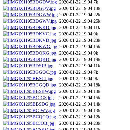
X1195BDGDW.jpg
2020-01-22 19:04
7k
X1195BDGQV.jpg
2020-01-22 19:04
13k
X1195BDGWW.jpg
2020-01-22 19:04
22k
X1195BDGWV.jpg
2020-01-22 19:04
25k
X1195BDKKD.jpg
2020-01-22 19:04
11k
X1195BDKVC.jpg
2020-01-22 19:04
9k
X1195BDKVD.jpg
2020-01-22 19:04
23k
X1195BDKWG.jpg
2020-01-22 19:04
15k
X1195BDQKG.jpg
2020-01-22 19:04
9k
X1195BDQKD.jpg
2020-01-22 19:04
14k
X1195BDSJB.jpg
2020-01-22 19:04
11k
X1195BGGQC.jpg
2020-01-22 19:04
7k
X1295BBSCJ.jpg
2020-01-22 19:04
9k
X1195BGGQD.jpg
2020-01-22 19:04
18k
X1295BBSBW.jpg
2020-01-22 19:04
13k
X1295BCJGS.jpg
2020-01-22 19:04
15k
X1295BBSDG.jpg
2020-01-22 19:04
14k
X1295BCJWV.jpg
2020-01-22 19:04
13k
X1295BCQCQ.jpg
2020-01-22 19:04
12k
X1295BCJQB.jpg
2020-01-22 19:04
23k
X1295BCSKQ.jpg
2020-01-22 19:04
17k