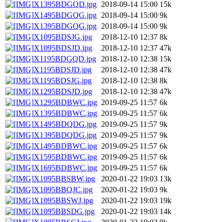
X1395BDGQD.jpg
2018-09-14 15:00
15k
X1495BDGQG.jpg
2018-09-14 15:00
9k
X1395BDGQG.jpg
2018-09-14 15:00
9k
X1095BDSJG.jpg
2018-12-10 12:37
8k
X1095BDSJD.jpg
2018-12-10 12:37
47k
X1195BDGQD.jpg
2018-12-10 12:38
15k
X1195BDSJD.jpg
2018-12-10 12:38
47k
X1195BDSJG.jpg
2018-12-10 12:38
8k
X1295BDSJD.jpg
2018-12-10 12:38
47k
X1295BDBWC.jpg
2019-09-25 11:57
6k
X1395BDBWC.jpg
2019-09-25 11:57
6k
X1495BDQDG.jpg
2019-09-25 11:57
9k
X1395BDQDG.jpg
2019-09-25 11:57
9k
X1495BDBWC.jpg
2019-09-25 11:57
6k
X1595BDBWC.jpg
2019-09-25 11:57
6k
X1695BDBWC.jpg
2019-09-25 11:57
6k
X1095BBSBW.jpg
2020-01-22 19:03
13k
X1095BBQJC.jpg
2020-01-22 19:03
9k
X1095BBSWJ.jpg
2020-01-22 19:03
19k
X1095BBSDG.jpg
2020-01-22 19:03
14k