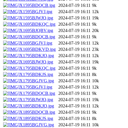
X1595BDQCB.jpg
2024-07-19 16:11
9k
X1595BGJVJ.jpg
2024-07-19 16:11
12k
X1595BJWJQ.jpg
2024-07-19 16:11
19k
X1695BDKQC.jpg
2024-07-19 16:11
9k
X1695BJQBV.jpg
2024-07-19 16:11
20k
X1695BDQCB.jpg
2024-07-19 16:11
9k
X1695BGJVJ.jpg
2024-07-19 16:11
12k
X1695BDKVD.jpg
2024-07-19 16:11
23k
X1795BDKJQ.jpg
2024-07-19 16:11
12k
X1695BJWJQ.jpg
2024-07-19 16:11
19k
X1795BDKQC.jpg
2024-07-19 16:11
9k
X1795BDKJS.jpg
2024-07-19 16:11
8k
X1795BGJVG.jpg
2024-07-19 16:11
10k
X1795BGJVJ.jpg
2024-07-19 16:11
12k
X1795BDQCB.jpg
2024-07-19 16:11
9k
X1795BJWJQ.jpg
2024-07-19 16:11
19k
X1895BDKJQ.jpg
2024-07-19 16:11
12k
X1895BDQCB.jpg
2024-07-19 16:11
9k
X1895BDKJS.jpg
2024-07-19 16:11
8k
X1895BGJVG.jpg
2024-07-19 16:11
10k