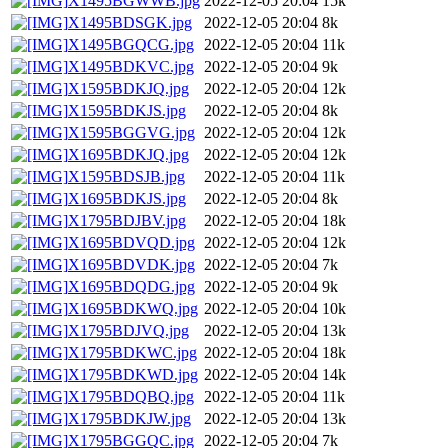
X1495BGWWB.jpg
2022-12-05 20:04
15k
X1495BDSGK.jpg
2022-12-05 20:04
8k
X1495BGQCG.jpg
2022-12-05 20:04
11k
X1495BDKVC.jpg
2022-12-05 20:04
9k
X1595BDKJQ.jpg
2022-12-05 20:04
12k
X1595BDKJS.jpg
2022-12-05 20:04
8k
X1595BGGVG.jpg
2022-12-05 20:04
12k
X1695BDKJQ.jpg
2022-12-05 20:04
12k
X1595BDSJB.jpg
2022-12-05 20:04
11k
X1695BDKJS.jpg
2022-12-05 20:04
8k
X1795BDJBV.jpg
2022-12-05 20:04
18k
X1695BDVQD.jpg
2022-12-05 20:04
12k
X1695BDVDK.jpg
2022-12-05 20:04
7k
X1695BDQDG.jpg
2022-12-05 20:04
9k
X1695BDKWQ.jpg
2022-12-05 20:04
10k
X1795BDJVQ.jpg
2022-12-05 20:04
13k
X1795BDKWC.jpg
2022-12-05 20:04
18k
X1795BDKWD.jpg
2022-12-05 20:04
14k
X1795BDQBQ.jpg
2022-12-05 20:04
11k
X1795BDKJW.jpg
2022-12-05 20:04
13k
X1795BGGQC.jpg
2022-12-05 20:04
7k