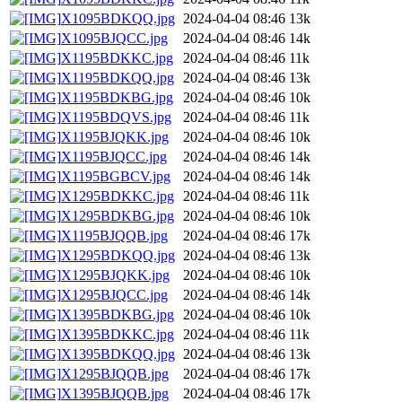
X1095BDKQQ.jpg
2024-04-04 08:46
13k
X1095BJQCC.jpg
2024-04-04 08:46
14k
X1195BDKKC.jpg
2024-04-04 08:46
11k
X1195BDKQQ.jpg
2024-04-04 08:46
13k
X1195BDKBG.jpg
2024-04-04 08:46
10k
X1195BDQVS.jpg
2024-04-04 08:46
11k
X1195BJQKK.jpg
2024-04-04 08:46
10k
X1195BJQCC.jpg
2024-04-04 08:46
14k
X1195BGBCV.jpg
2024-04-04 08:46
14k
X1295BDKKC.jpg
2024-04-04 08:46
11k
X1295BDKBG.jpg
2024-04-04 08:46
10k
X1195BJQQB.jpg
2024-04-04 08:46
17k
X1295BDKQQ.jpg
2024-04-04 08:46
13k
X1295BJQKK.jpg
2024-04-04 08:46
10k
X1295BJQCC.jpg
2024-04-04 08:46
14k
X1395BDKBG.jpg
2024-04-04 08:46
10k
X1395BDKKC.jpg
2024-04-04 08:46
11k
X1395BDKQQ.jpg
2024-04-04 08:46
13k
X1295BJQQB.jpg
2024-04-04 08:46
17k
X1395BJQQB.jpg
2024-04-04 08:46
17k