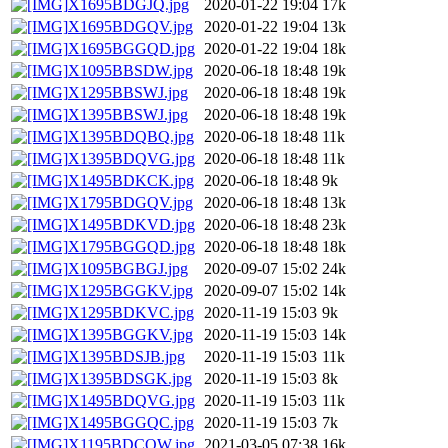
X1695BDGJQ.jpg
2020-01-22 19:04
17k
X1695BDGQV.jpg
2020-01-22 19:04
13k
X1695BGGQD.jpg
2020-01-22 19:04
18k
X1095BBSDW.jpg
2020-06-18 18:48
19k
X1295BBSWJ.jpg
2020-06-18 18:48
19k
X1395BBSWJ.jpg
2020-06-18 18:48
19k
X1395BDQBQ.jpg
2020-06-18 18:48
11k
X1395BDQVG.jpg
2020-06-18 18:48
11k
X1495BDKCK.jpg
2020-06-18 18:48
9k
X1795BDGQV.jpg
2020-06-18 18:48
13k
X1495BDKVD.jpg
2020-06-18 18:48
23k
X1795BGGQD.jpg
2020-06-18 18:48
18k
X1095BGBGJ.jpg
2020-09-07 15:02
24k
X1295BGGKV.jpg
2020-09-07 15:02
14k
X1295BDKVC.jpg
2020-11-19 15:03
9k
X1395BGGKV.jpg
2020-11-19 15:03
14k
X1395BDSJB.jpg
2020-11-19 15:03
11k
X1395BDSGK.jpg
2020-11-19 15:03
8k
X1495BDQVG.jpg
2020-11-19 15:03
11k
X1495BGGQC.jpg
2020-11-19 15:03
7k
X1195BDCQW.jpg
2021-03-05 07:38
16k