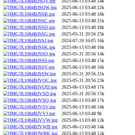
X1084BJSQV.jpg
2025-06-13 03:48
24k
X1084BJSQW.jpg
2025-06-13 03:48
22k
X1084BJSSB.jpg
2025-06-13 03:48
18k
X1084BJSSC.jpg
2025-06-13 03:48
21k
X1084BJSSD.jpg
2025-06-13 03:48
18k
X1084BJSSG.jpg
2025-05-31 20:56
25k
X1084BJSSJ.jpg
2024-07-19 16:05
16k
X1084BJSSK.jpg
2025-06-13 03:48
16k
X1084BJSSQ.jpg
2025-05-31 20:56
14k
X1084BJSSS.jpg
2025-06-13 03:48
15k
X1084BJSSV.jpg
2025-06-13 03:48
16k
X1084BJSSW.jpg
2025-05-31 20:56
21k
X1084BJVQC.jpg
2025-05-31 20:56
23k
X1084BJVQD.jpg
2025-06-13 03:48
17k
X1084BJVSD.jpg
2025-05-31 20:56
15k
X1084BJVSQ.jpg
2025-06-13 03:48
17k
X1084BJVSV.jpg
2025-06-13 03:48
14k
X1084BJVVJ.jpg
2025-06-13 03:48
9k
X1084BJVVW.jpg
2025-06-13 03:48
12k
X1084BJVWB.jpg
2025-06-13 03:48
14k
X1084BJWBK.jpg
2025-06-13 03:48
12k