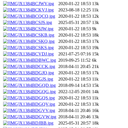
X1384BCJWV.jpg
2020-01-22 18:53
13k
X1384BCKVJ.jpg
2023-08-18 12:25
11k
X1384BCQCQ.jpg
2020-01-22 18:53
12k
X1384BCSJS.jpg
2025-05-31 20:57
13k
X1384BCSJW.jpg
2020-01-22 18:53
9k
X1384BCSKB.jpg
2020-01-22 18:53
18k
X1384BCSKQ.jpg
2020-01-22 18:53
17k
X1384BCSKS.jpg
2020-01-22 18:53
19k
X1384BCVDJ.jpg
2021-07-25 07:16
15k
X1384BDBWC.jpg
2019-09-25 11:52
6k
X1384BDCCK.jpg
2018-04-11 20:45
21k
X1384BDGJQ.jpg
2020-01-22 18:53
17k
X1384BDGJS.jpg
2020-01-22 18:53
11k
X1384BDGQD.jpg
2018-09-14 14:53
15k
X1384BDGQG.jpg
2022-12-05 20:01
14k
X1384BDGQS.jpg
2020-01-22 18:53
11k
X1384BDGQV.jpg
2020-01-22 18:53
13k
X1384BDGVV.jpg
2018-04-11 20:46
16k
X1384BDGVW.jpg
2018-04-11 20:46
13k
X1384BDJBB.jpg
2025-05-31 20:57
18k