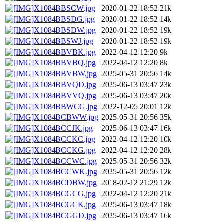
X1084BBSCW.jpg
2020-01-22 18:52
21k
X1084BBSDG.jpg
2020-01-22 18:52
14k
X1084BBSDW.jpg
2020-01-22 18:52
19k
X1084BBSWJ.jpg
2020-01-22 18:52
19k
X1084BBVBK.jpg
2022-04-12 12:20
9k
X1084BBVBQ.jpg
2022-04-12 12:20
8k
X1084BBVBW.jpg
2025-05-31 20:56
14k
X1084BBVQD.jpg
2025-06-13 03:47
23k
X1084BBVVQ.jpg
2025-06-13 03:47
20k
X1084BBWCG.jpg
2022-12-05 20:01
12k
X1084BCBWW.jpg
2025-05-31 20:56
35k
X1084BCCJK.jpg
2025-06-13 03:47
16k
X1084BCCKC.jpg
2022-04-12 12:20
10k
X1084BCCKG.jpg
2022-04-12 12:20
28k
X1084BCCWC.jpg
2025-05-31 20:56
32k
X1084BCCWK.jpg
2025-05-31 20:56
12k
X1084BCDBW.jpg
2018-02-12 21:29
12k
X1084BCGCG.jpg
2022-04-12 12:20
21k
X1084BCGCK.jpg
2025-06-13 03:47
18k
X1084BCGGD.jpg
2025-06-13 03:47
16k