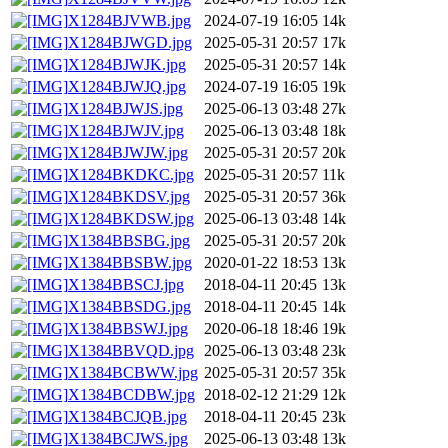
X1284BJVWB.jpg
2024-07-19 16:05
14k
X1284BJWGD.jpg
2025-05-31 20:57
17k
X1284BJWJK.jpg
2025-05-31 20:57
14k
X1284BJWJQ.jpg
2024-07-19 16:05
19k
X1284BJWJS.jpg
2025-06-13 03:48
27k
X1284BJWJV.jpg
2025-06-13 03:48
18k
X1284BJWJW.jpg
2025-05-31 20:57
20k
X1284BKDKC.jpg
2025-05-31 20:57
11k
X1284BKDSV.jpg
2025-05-31 20:57
36k
X1284BKDSW.jpg
2025-06-13 03:48
14k
X1384BBSBG.jpg
2025-05-31 20:57
20k
X1384BBSBW.jpg
2020-01-22 18:53
13k
X1384BBSCJ.jpg
2018-04-11 20:45
13k
X1384BBSDG.jpg
2018-04-11 20:45
14k
X1384BBSWJ.jpg
2020-06-18 18:46
19k
X1384BBVQD.jpg
2025-06-13 03:48
23k
X1384BCBWW.jpg
2025-05-31 20:57
35k
X1384BCDBW.jpg
2018-02-12 21:29
12k
X1384BCJQB.jpg
2018-04-11 20:45
23k
X1384BCJWS.jpg
2025-06-13 03:48
13k