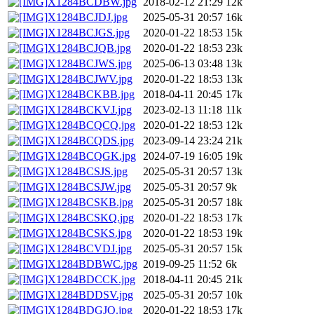
X1284BCDBW.jpg
2018-02-12 21:29
12k
X1284BCJDJ.jpg
2025-05-31 20:57
16k
X1284BCJGS.jpg
2020-01-22 18:53
15k
X1284BCJQB.jpg
2020-01-22 18:53
23k
X1284BCJWS.jpg
2025-06-13 03:48
13k
X1284BCJWV.jpg
2020-01-22 18:53
13k
X1284BCKBB.jpg
2018-04-11 20:45
17k
X1284BCKVJ.jpg
2023-02-13 11:18
11k
X1284BCQCQ.jpg
2020-01-22 18:53
12k
X1284BCQDS.jpg
2023-09-14 23:24
21k
X1284BCQGK.jpg
2024-07-19 16:05
19k
X1284BCSJS.jpg
2025-05-31 20:57
13k
X1284BCSJW.jpg
2025-05-31 20:57
9k
X1284BCSKB.jpg
2025-05-31 20:57
18k
X1284BCSKQ.jpg
2020-01-22 18:53
17k
X1284BCSKS.jpg
2020-01-22 18:53
19k
X1284BCVDJ.jpg
2025-05-31 20:57
15k
X1284BDBWC.jpg
2019-09-25 11:52
6k
X1284BDCCK.jpg
2018-04-11 20:45
21k
X1284BDDSV.jpg
2025-05-31 20:57
10k
X1284BDGJQ.jpg
2020-01-22 18:53
17k