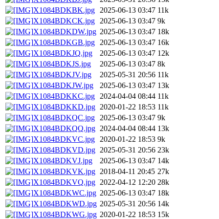
X1084BDKBK.jpg
2025-06-13 03:47
11k
X1084BDKCK.jpg
2025-06-13 03:47
9k
X1084BDKDW.jpg
2025-06-13 03:47
18k
X1084BDKGB.jpg
2025-06-13 03:47
16k
X1084BDKJQ.jpg
2025-06-13 03:47
12k
X1084BDKJS.jpg
2025-06-13 03:47
8k
X1084BDKJV.jpg
2025-05-31 20:56
11k
X1084BDKJW.jpg
2025-06-13 03:47
13k
X1084BDKKC.jpg
2024-04-04 08:44
11k
X1084BDKKD.jpg
2020-01-22 18:53
11k
X1084BDKQC.jpg
2025-06-13 03:47
9k
X1084BDKQQ.jpg
2024-04-04 08:44
13k
X1084BDKVC.jpg
2020-01-22 18:53
9k
X1084BDKVD.jpg
2025-05-31 20:56
23k
X1084BDKVJ.jpg
2025-06-13 03:47
14k
X1084BDKVK.jpg
2018-04-11 20:45
27k
X1084BDKVQ.jpg
2022-04-12 12:20
28k
X1084BDKWC.jpg
2025-06-13 03:47
18k
X1084BDKWD.jpg
2025-05-31 20:56
14k
X1084BDKWG.jpg
2020-01-22 18:53
15k