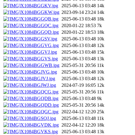
X1084BGGKV.jpg
2025-06-13 03:48
14k
X1084BGGKW.jpg
2023-09-14 23:24
14k
X1084BGGQB.jpg
2025-06-13 03:48
18k
X1084BGGQC.jpg
2020-01-22 18:53
7k
X1084BGGQD.jpg
2020-01-22 18:53
18k
X1084BGGSV.jpg
2025-06-13 03:48
10k
X1084BGGVG.jpg
2025-06-13 03:48
12k
X1084BGGVJ.jpg
2025-06-13 03:48
15k
X1084BGGVS.jpg
2025-06-13 03:48
13k
X1084BGGWB.jpg
2025-05-31 20:56
11k
X1084BGJVG.jpg
2025-06-13 03:48
10k
X1084BGJVJ.jpg
2025-06-13 03:48
12k
X1084BGJWJ.jpg
2024-07-19 16:05
12k
X1084BGQCG.jpg
2025-05-31 20:56
11k
X1084BGQDB.jpg
2025-06-13 03:48
9k
X1084BGQDD.jpg
2025-05-31 20:56
14k
X1084BGQGC.jpg
2022-04-12 12:20
25k
X1084BGSQJ.jpg
2025-06-13 03:48
11k
X1084BGVDK.jpg
2022-04-12 12:20
18k
X1084BGVKS.jpg
2025-06-13 03:48
13k