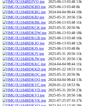
X1184BDJVQ.jpg
2025-06-13 03:48
13k
X1184BDKBD.jpg
2025-06-13 03:48
8k
X1184BDKBG.jpg
2024-04-04 08:44
10k
X1184BDKBJ.jpg
2025-05-31 20:56
15k
X1184BDKBK.jpg
2025-06-13 03:48
11k
X1184BDKCK.jpg
2025-05-31 20:56
9k
X1184BDKDW.jpg
2025-06-13 03:48
18k
X1184BDKGB.jpg
2025-06-13 03:48
16k
X1184BDKJQ.jpg
2025-06-13 03:48
12k
X1184BDKJS.jpg
2025-06-13 03:48
8k
X1184BDKJV.jpg
2025-05-31 20:56
11k
X1184BDKJW.jpg
2025-05-31 20:56
13k
X1184BDKKC.jpg
2024-04-04 08:44
11k
X1184BDKKD.jpg
2020-01-22 18:53
11k
X1184BDKQC.jpg
2025-05-31 20:56
9k
X1184BDKQQ.jpg
2024-04-04 08:44
13k
X1184BDKVC.jpg
2020-01-22 18:53
9k
X1184BDKVD.jpg
2025-05-31 20:56
23k
X1184BDKVJ.jpg
2025-05-31 20:56
14k
X1184BDKVK.jpg
2021-07-25 07:16
27k
X1184BDKVQ.jpg
2022-04-12 12:20
28k