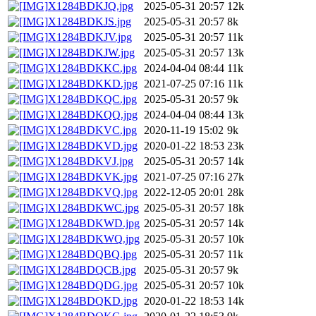
X1284BDKJQ.jpg
2025-05-31 20:57
12k
X1284BDKJS.jpg
2025-05-31 20:57
8k
X1284BDKJV.jpg
2025-05-31 20:57
11k
X1284BDKJW.jpg
2025-05-31 20:57
13k
X1284BDKKC.jpg
2024-04-04 08:44
11k
X1284BDKKD.jpg
2021-07-25 07:16
11k
X1284BDKQC.jpg
2025-05-31 20:57
9k
X1284BDKQQ.jpg
2024-04-04 08:44
13k
X1284BDKVC.jpg
2020-11-19 15:02
9k
X1284BDKVD.jpg
2020-01-22 18:53
23k
X1284BDKVJ.jpg
2025-05-31 20:57
14k
X1284BDKVK.jpg
2021-07-25 07:16
27k
X1284BDKVQ.jpg
2022-12-05 20:01
28k
X1284BDKWC.jpg
2025-05-31 20:57
18k
X1284BDKWD.jpg
2025-05-31 20:57
14k
X1284BDKWQ.jpg
2025-05-31 20:57
10k
X1284BDQBQ.jpg
2025-05-31 20:57
11k
X1284BDQCB.jpg
2025-05-31 20:57
9k
X1284BDQDG.jpg
2025-05-31 20:57
10k
X1284BDQKD.jpg
2020-01-22 18:53
14k