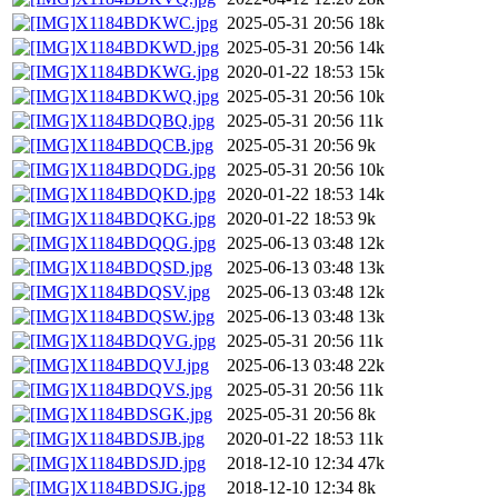
X1184BDKWC.jpg
2025-05-31 20:56
18k
X1184BDKWD.jpg
2025-05-31 20:56
14k
X1184BDKWG.jpg
2020-01-22 18:53
15k
X1184BDKWQ.jpg
2025-05-31 20:56
10k
X1184BDQBQ.jpg
2025-05-31 20:56
11k
X1184BDQCB.jpg
2025-05-31 20:56
9k
X1184BDQDG.jpg
2025-05-31 20:56
10k
X1184BDQKD.jpg
2020-01-22 18:53
14k
X1184BDQKG.jpg
2020-01-22 18:53
9k
X1184BDQQG.jpg
2025-06-13 03:48
12k
X1184BDQSD.jpg
2025-06-13 03:48
13k
X1184BDQSV.jpg
2025-06-13 03:48
12k
X1184BDQSW.jpg
2025-06-13 03:48
13k
X1184BDQVG.jpg
2025-05-31 20:56
11k
X1184BDQVJ.jpg
2025-06-13 03:48
22k
X1184BDQVS.jpg
2025-05-31 20:56
11k
X1184BDSGK.jpg
2025-05-31 20:56
8k
X1184BDSJB.jpg
2020-01-22 18:53
11k
X1184BDSJD.jpg
2018-12-10 12:34
47k
X1184BDSJG.jpg
2018-12-10 12:34
8k