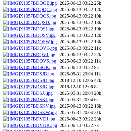
X1057BDQQB.jpg
2025-06-13 03:22
25k
X1057BDQQG.jpg
2025-06-13 03:22
12k
X1057BDQQS.jpg
2025-06-13 03:22
10k
X1057BDQSD.jpg
2025-06-13 03:22
13k
X1057BDQSJ.jpg
2025-06-13 03:22
19k
X1057BDQSV.jpg
2025-06-13 03:22
12k
X1057BDQSW.jpg
2025-06-13 03:22
13k
X1057BDQVG.jpg
2025-06-13 03:22
11k
X1057BDQVJ.jpg
2025-06-13 03:22
22k
X1057BDQVS.jpg
2025-06-13 03:22
11k
X1057BDSGK.jpg
2025-06-13 03:22
8k
X1057BDSJB.jpg
2025-05-31 20:04
11k
X1057BDSJD.jpg
2018-12-10 12:06
47k
X1057BDSJG.jpg
2018-12-10 12:06
8k
X1057BDSJJ.jpg
2025-05-31 20:04
20k
X1057BDSKJ.jpg
2025-05-31 20:04
6k
X1057BDSKV.jpg
2025-06-13 03:22
16k
X1057BDSKW.jpg
2025-05-31 20:04
21k
X1057BDVDJ.jpg
2025-06-13 03:22
23k
X1057BDVDK.jpg
2025-06-13 03:22
7k