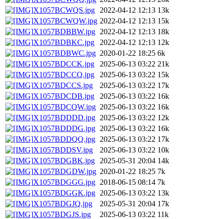
X1057BCWQS.jpg
2022-04-12 12:13
13k
X1057BCWQW.jpg
2022-04-12 12:13
15k
X1057BDBBW.jpg
2022-04-12 12:13
18k
X1057BDBKC.jpg
2022-04-12 12:13
12k
X1057BDBWC.jpg
2020-01-22 18:25
6k
X1057BDCCK.jpg
2025-06-13 03:22
21k
X1057BDCCQ.jpg
2025-06-13 03:22
15k
X1057BDCCS.jpg
2025-06-13 03:22
17k
X1057BDCDB.jpg
2025-06-13 03:22
16k
X1057BDCQW.jpg
2025-06-13 03:22
16k
X1057BDDDD.jpg
2025-06-13 03:22
12k
X1057BDDDG.jpg
2025-06-13 03:22
16k
X1057BDDQQ.jpg
2025-06-13 03:22
17k
X1057BDDSV.jpg
2025-06-13 03:22
10k
X1057BDGBK.jpg
2025-05-31 20:04
14k
X1057BDGDW.jpg
2020-01-22 18:25
7k
X1057BDGGG.jpg
2018-06-15 08:14
7k
X1057BDGGK.jpg
2025-06-13 03:22
13k
X1057BDGJQ.jpg
2025-05-31 20:04
17k
X1057BDGJS.jpg
2025-06-13 03:22
11k