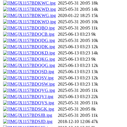
X1157BDKWC.jpg
2025-05-31 20:05
18k
X1157BDKWD.jpg
2025-05-31 20:05
14k
X1157BDKWG.jpg
2020-01-22 18:25
15k
X1157BDKWQ.jpg
2025-05-31 20:05
10k
X1157BDQBQ.jpg
2025-05-31 20:05
11k
X1157BDQCB.jpg
2025-06-13 03:23
9k
X1157BDQDG.jpg
2025-05-31 20:05
10k
X1157BDQDK.jpg
2025-06-13 03:23
12k
X1157BDQKD.jpg
2025-06-13 03:23
14k
X1157BDQKG.jpg
2025-06-13 03:23
9k
X1157BDQQG.jpg
2025-06-13 03:23
12k
X1157BDQSD.jpg
2025-06-13 03:23
13k
X1157BDQSV.jpg
2025-06-13 03:23
12k
X1157BDQSW.jpg
2025-06-13 03:23
13k
X1157BDQVG.jpg
2025-05-31 20:05
11k
X1157BDQVJ.jpg
2025-06-13 03:23
22k
X1157BDQVS.jpg
2025-05-31 20:05
11k
X1157BDSGK.jpg
2025-05-31 20:05
8k
X1157BDSJB.jpg
2025-05-31 20:05
11k
X1157BDSJD.jpg
2018-12-10 12:06
47k