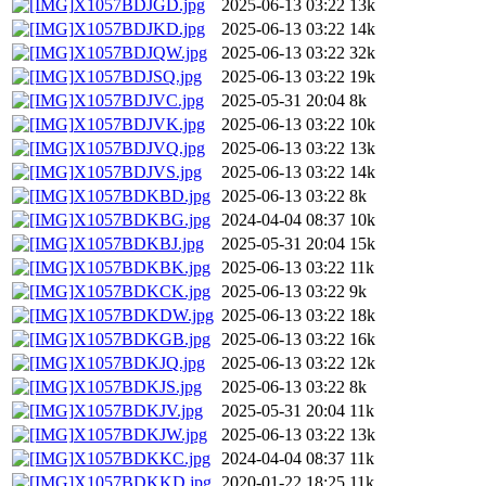
X1057BDJGD.jpg
2025-06-13 03:22
13k
X1057BDJKD.jpg
2025-06-13 03:22
14k
X1057BDJQW.jpg
2025-06-13 03:22
32k
X1057BDJSQ.jpg
2025-06-13 03:22
19k
X1057BDJVC.jpg
2025-05-31 20:04
8k
X1057BDJVK.jpg
2025-06-13 03:22
10k
X1057BDJVQ.jpg
2025-06-13 03:22
13k
X1057BDJVS.jpg
2025-06-13 03:22
14k
X1057BDKBD.jpg
2025-06-13 03:22
8k
X1057BDKBG.jpg
2024-04-04 08:37
10k
X1057BDKBJ.jpg
2025-05-31 20:04
15k
X1057BDKBK.jpg
2025-06-13 03:22
11k
X1057BDKCK.jpg
2025-06-13 03:22
9k
X1057BDKDW.jpg
2025-06-13 03:22
18k
X1057BDKGB.jpg
2025-06-13 03:22
16k
X1057BDKJQ.jpg
2025-06-13 03:22
12k
X1057BDKJS.jpg
2025-06-13 03:22
8k
X1057BDKJV.jpg
2025-05-31 20:04
11k
X1057BDKJW.jpg
2025-06-13 03:22
13k
X1057BDKKC.jpg
2024-04-04 08:37
11k
X1057BDKKD.jpg
2020-01-22 18:25
11k