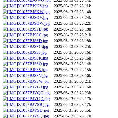
X1057BJQWQ.jpg
2025-06-13 03:23
14k
X1057BJSKV.jpg
2025-06-13 03:23
11k
X1057BJSKW.jpg
2025-06-13 03:23
14k
X1057BJSQV.jpg
2025-06-13 03:23
24k
X1057BJSQW.jpg
2025-06-13 03:23
22k
X1057BJSSB.jpg
2025-06-13 03:23
18k
X1057BJSSC.jpg
2025-06-13 03:23
21k
X1057BJSSD.jpg
2025-06-13 03:23
18k
X1057BJSSG.jpg
2025-06-13 03:23
25k
X1057BJSSJ.jpg
2025-05-31 20:05
16k
X1057BJSSK.jpg
2025-06-13 03:23
16k
X1057BJSSQ.jpg
2025-06-13 03:23
14k
X1057BJSSS.jpg
2025-06-13 03:23
15k
X1057BJSSV.jpg
2025-06-13 03:23
16k
X1057BJSSW.jpg
2025-05-31 20:05
21k
X1057BJVGJ.jpg
2025-06-13 03:23
16k
X1057BJVQC.jpg
2025-06-13 03:23
23k
X1057BJVQD.jpg
2025-06-13 03:23
17k
X1057BJVSB.jpg
2025-06-13 03:23
17k
X1057BJVSD.jpg
2025-05-31 20:05
15k
X1057BJVSQ.jpg
2025-06-13 03:23
17k