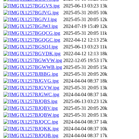
X1257BGGVS.jpg
2025-06-13 03:23
13k
X1257BGJVG.jpg
2025-05-31 20:05
10k
X1257BGJVJ.jpg
2025-05-31 20:05
12k
X1257BGJWJ.jpg
2024-07-19 15:49
12k
X1257BGQCG.jpg
2025-05-31 20:05
11k
X1257BGQGC.jpg
2022-04-12 12:13
25k
X1257BGSQJ.jpg
2025-06-13 03:23
11k
X1257BGVDK.jpg
2022-04-12 12:13
18k
X1257BGWVW.jpg
2022-12-05 19:53
17k
X1257BGWWB.jpg
2025-05-31 20:05
15k
X1257BJBBG.jpg
2025-05-31 20:05
20k
X1257BJGVG.jpg
2024-04-04 08:37
18k
X1257BJGVW.jpg
2025-05-31 20:05
13k
X1257BJGWC.jpg
2024-04-04 08:37
14k
X1257BJQBS.jpg
2025-06-13 03:23
12k
X1257BJQBV.jpg
2025-05-31 20:05
20k
X1257BJQBW.jpg
2025-05-31 20:05
13k
X1257BJQCC.jpg
2024-04-04 08:37
14k
X1257BJQKK.jpg
2024-04-04 08:37
10k
X1257BJQQB.jpg
2024-04-04 08:37
17k