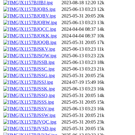
X1157BJJBJ.jpg
2023-08-18 12:20
12k
X1157BJQBS.jpg
2025-06-13 03:23
12k
X1157BJQBV.jpg
2025-05-31 20:05
20k
X1157BJQBW.jpg
2025-06-13 03:23
13k
X1157BJQCC.jpg
2024-04-04 08:37
14k
X1157BJQKK.jpg
2024-04-04 08:37
10k
X1157BJQQB.jpg
2025-05-31 20:05
17k
X1157BJSKV.jpg
2025-06-13 03:23
11k
X1157BJSQW.jpg
2025-06-13 03:23
22k
X1157BJSSB.jpg
2025-06-13 03:23
18k
X1157BJSSC.jpg
2025-06-13 03:23
21k
X1157BJSSG.jpg
2025-05-31 20:05
25k
X1157BJSSJ.jpg
2024-07-19 15:49
16k
X1157BJSSK.jpg
2025-06-13 03:23
16k
X1157BJSSQ.jpg
2025-05-31 20:05
14k
X1157BJSSS.jpg
2025-05-31 20:05
15k
X1157BJSSV.jpg
2025-06-13 03:23
16k
X1157BJSSW.jpg
2025-05-31 20:05
21k
X1157BJVQC.jpg
2025-05-31 20:05
23k
X1157BJVSD.jpg
2025-05-31 20:05
15k