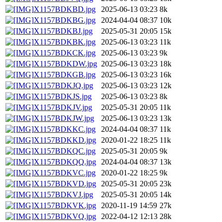
X1157BDKBD.jpg
2025-06-13 03:23
8k
X1157BDKBG.jpg
2024-04-04 08:37
10k
X1157BDKBJ.jpg
2025-05-31 20:05
15k
X1157BDKBK.jpg
2025-06-13 03:23
11k
X1157BDKCK.jpg
2025-06-13 03:23
9k
X1157BDKDW.jpg
2025-06-13 03:23
18k
X1157BDKGB.jpg
2025-06-13 03:23
16k
X1157BDKJQ.jpg
2025-06-13 03:23
12k
X1157BDKJS.jpg
2025-06-13 03:23
8k
X1157BDKJV.jpg
2025-05-31 20:05
11k
X1157BDKJW.jpg
2025-06-13 03:23
13k
X1157BDKKC.jpg
2024-04-04 08:37
11k
X1157BDKKD.jpg
2020-01-22 18:25
11k
X1157BDKQC.jpg
2025-05-31 20:05
9k
X1157BDKQQ.jpg
2024-04-04 08:37
13k
X1157BDKVC.jpg
2020-01-22 18:25
9k
X1157BDKVD.jpg
2025-05-31 20:05
23k
X1157BDKVJ.jpg
2025-05-31 20:05
14k
X1157BDKVK.jpg
2020-11-19 14:59
27k
X1157BDKVQ.jpg
2022-04-12 12:13
28k