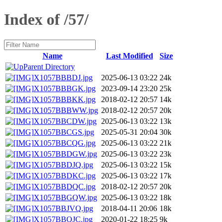
Index of /57/
Name
Last Modified
Size
Parent Directory
X1057BBBDJ.jpg
2025-06-13 03:22
24k
X1057BBBGK.jpg
2023-09-14 23:20
25k
X1057BBBKK.jpg
2018-02-12 20:57
14k
X1057BBBWW.jpg
2018-02-12 20:57
20k
X1057BBCDW.jpg
2025-06-13 03:22
13k
X1057BBCGS.jpg
2025-05-31 20:04
30k
X1057BBCQG.jpg
2025-06-13 03:22
21k
X1057BBDGW.jpg
2025-06-13 03:22
23k
X1057BBDJQ.jpg
2025-06-13 03:22
15k
X1057BBDKC.jpg
2025-06-13 03:22
17k
X1057BBDQC.jpg
2018-02-12 20:57
20k
X1057BBGQW.jpg
2025-06-13 03:22
18k
X1057BBJVQ.jpg
2018-04-11 20:06
18k
X1057BBQJC.jpg
2020-01-22 18:25
9k