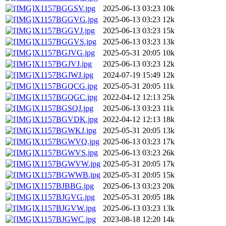
X1157BGGSV.jpg
2025-06-13 03:23
10k
X1157BGGVG.jpg
2025-06-13 03:23
12k
X1157BGGVJ.jpg
2025-06-13 03:23
15k
X1157BGGVS.jpg
2025-06-13 03:23
13k
X1157BGJVG.jpg
2025-05-31 20:05
10k
X1157BGJVJ.jpg
2025-06-13 03:23
12k
X1157BGJWJ.jpg
2024-07-19 15:49
12k
X1157BGQCG.jpg
2025-05-31 20:05
11k
X1157BGQGC.jpg
2022-04-12 12:13
25k
X1157BGSQJ.jpg
2025-06-13 03:23
11k
X1157BGVDK.jpg
2022-04-12 12:13
18k
X1157BGWKJ.jpg
2025-05-31 20:05
13k
X1157BGWVQ.jpg
2025-06-13 03:23
17k
X1157BGWVS.jpg
2025-06-13 03:23
26k
X1157BGWVW.jpg
2025-05-31 20:05
17k
X1157BGWWB.jpg
2025-05-31 20:05
15k
X1157BJBBG.jpg
2025-06-13 03:23
20k
X1157BJGVG.jpg
2025-05-31 20:05
18k
X1157BJGVW.jpg
2025-06-13 03:23
13k
X1157BJGWC.jpg
2023-08-18 12:20
14k