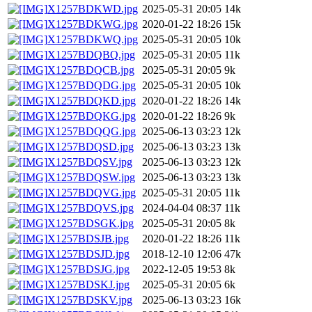
X1257BDKWD.jpg
2025-05-31 20:05
14k
X1257BDKWG.jpg
2020-01-22 18:26
15k
X1257BDKWQ.jpg
2025-05-31 20:05
10k
X1257BDQBQ.jpg
2025-05-31 20:05
11k
X1257BDQCB.jpg
2025-05-31 20:05
9k
X1257BDQDG.jpg
2025-05-31 20:05
10k
X1257BDQKD.jpg
2020-01-22 18:26
14k
X1257BDQKG.jpg
2020-01-22 18:26
9k
X1257BDQQG.jpg
2025-06-13 03:23
12k
X1257BDQSD.jpg
2025-06-13 03:23
13k
X1257BDQSV.jpg
2025-06-13 03:23
12k
X1257BDQSW.jpg
2025-06-13 03:23
13k
X1257BDQVG.jpg
2025-05-31 20:05
11k
X1257BDQVS.jpg
2024-04-04 08:37
11k
X1257BDSGK.jpg
2025-05-31 20:05
8k
X1257BDSJB.jpg
2020-01-22 18:26
11k
X1257BDSJD.jpg
2018-12-10 12:06
47k
X1257BDSJG.jpg
2022-12-05 19:53
8k
X1257BDSKJ.jpg
2025-05-31 20:05
6k
X1257BDSKV.jpg
2025-06-13 03:23
16k