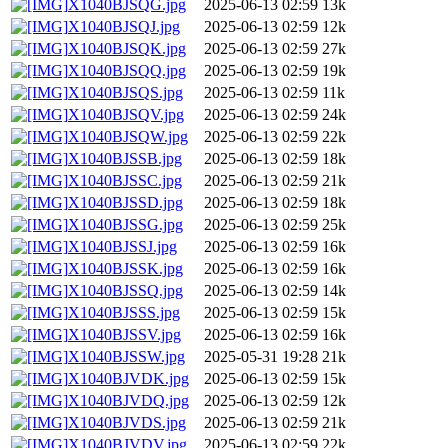
X1040BJSQG.jpg
2025-06-13 02:59
13k
X1040BJSQJ.jpg
2025-06-13 02:59
12k
X1040BJSQK.jpg
2025-06-13 02:59
27k
X1040BJSQQ.jpg
2025-06-13 02:59
19k
X1040BJSQS.jpg
2025-06-13 02:59
11k
X1040BJSQV.jpg
2025-06-13 02:59
24k
X1040BJSQW.jpg
2025-06-13 02:59
22k
X1040BJSSB.jpg
2025-06-13 02:59
18k
X1040BJSSC.jpg
2025-06-13 02:59
21k
X1040BJSSD.jpg
2025-06-13 02:59
18k
X1040BJSSG.jpg
2025-06-13 02:59
25k
X1040BJSSJ.jpg
2025-06-13 02:59
16k
X1040BJSSK.jpg
2025-06-13 02:59
16k
X1040BJSSQ.jpg
2025-06-13 02:59
14k
X1040BJSSS.jpg
2025-06-13 02:59
15k
X1040BJSSV.jpg
2025-06-13 02:59
16k
X1040BJSSW.jpg
2025-05-31 19:28
21k
X1040BJVDK.jpg
2025-06-13 02:59
15k
X1040BJVDQ.jpg
2025-06-13 02:59
12k
X1040BJVDS.jpg
2025-06-13 02:59
21k
X1040BJVDV.jpg
2025-06-13 02:59
22k