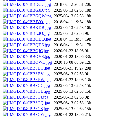
X1040BBDQC.jpg
2018-02-12 20:31
20k
X1040BBGJD.jpg
2025-06-13 02:58
18k
X1040BBGQW.jpg
2025-06-13 02:58
18k
X1040BBJVQ.jpg
2018-04-11 19:34
18k
X1040BBKDB.jpg
2025-06-13 02:58
16k
X1040BBKJQ.jpg
2025-06-13 02:58
9k
X1040BBQDQ.jpg
2018-04-11 19:34
19k
X1040BBQDS.jpg
2018-04-11 19:34
17k
X1040BBQJC.jpg
2020-01-22 18:06
9k
X1040BBQVS.jpg
2020-01-22 18:06
33k
X1040BBQWD.jpg
2020-10-08 08:09
12k
X1040BBSBG.jpg
2025-05-31 19:27
20k
X1040BBSBV.jpg
2025-06-13 02:58
9k
X1040BBSBW.jpg
2020-01-22 18:06
13k
X1040BBSCC.jpg
2025-06-13 02:58
15k
X1040BBSCD.jpg
2025-06-13 02:58
15k
X1040BBSCJ.jpg
2025-06-13 02:58
9k
X1040BBSCQ.jpg
2025-06-13 02:58
13k
X1040BBSCS.jpg
2025-06-13 02:58
15k
X1040BBSCW.jpg
2020-01-22 18:06
21k