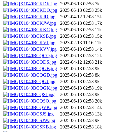
X1040BCKDK.jpg
2025-06-13 02:58
7k
X1040BCKDQ.jpg
2025-06-13 02:58
25k
X1040BCKJD.jpg
2022-04-12 12:08
15k
X1040BCKJW.jpg
2025-06-13 02:58
17k
X1040BCKKC.jpg
2025-06-13 02:58
11k
X1040BCKSB.jpg
2025-06-13 02:58
15k
X1040BCKVJ.jpg
2023-02-13 11:16
11k
X1040BCKVV.jpg
2025-06-13 02:58
14k
X1040BCQCQ.jpg
2025-06-13 02:58
12k
X1040BCQDS.jpg
2022-04-12 12:08
21k
X1040BCQGB.jpg
2025-06-13 02:58
9k
X1040BCQGD.jpg
2025-06-13 02:58
8k
X1040BCQGJ.jpg
2025-06-13 02:58
9k
X1040BCQGK.jpg
2025-06-13 02:58
19k
X1040BCQSJ.jpg
2025-06-13 02:58
9k
X1040BCQSQ.jpg
2025-06-13 02:58
20k
X1040BCQVK.jpg
2025-06-13 02:58
14k
X1040BCSJS.jpg
2025-06-13 02:58
13k
X1040BCSJW.jpg
2025-06-13 02:58
9k
X1040BCSKB.jpg
2025-06-13 02:58
18k