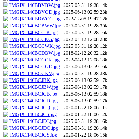
X1140BBVBW.jpg
2025-05-31 19:28
14k
X1140BBVQD.jpg
2025-06-13 02:59
23k
X1140BBWCG.jpg
2022-12-05 19:47
12k
X1140BCBWW.jpg
2025-05-31 19:28
35k
X1140BCCJK.jpg
2025-05-31 19:28
16k
X1140BCCKG.jpg
2022-04-12 12:08
28k
X1140BCCWK.jpg
2025-05-31 19:28
12k
X1140BCDBW.jpg
2018-02-12 20:32
12k
X1140BCGCK.jpg
2022-04-12 12:08
18k
X1140BCGGD.jpg
2025-06-13 02:59
16k
X1140BCGKV.jpg
2025-05-31 19:28
38k
X1140BCJBK.jpg
2025-06-13 02:59
17k
X1140BCJBW.jpg
2025-06-13 02:59
17k
X1140BCJCB.jpg
2025-06-13 02:59
18k
X1140BCJCD.jpg
2025-06-13 02:59
17k
X1140BCJCQ.jpg
2020-01-22 18:06
11k
X1140BCJCS.jpg
2020-01-22 18:06
12k
X1140BCJDJ.jpg
2025-05-31 19:28
16k
X1140BCJDQ.jpg
2025-05-31 19:28
14k
X1140BCJGS.jpg
2020-01-22 18:06
15k