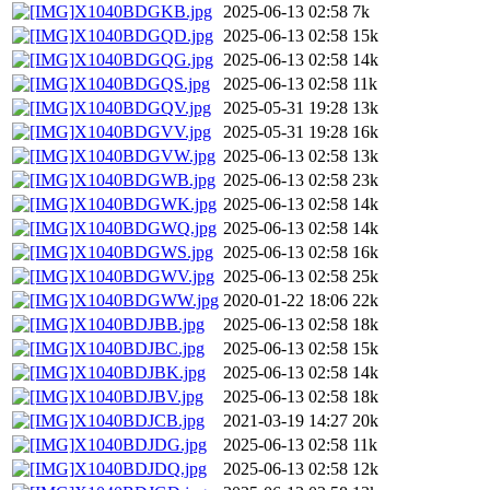
X1040BDGKB.jpg
2025-06-13 02:58
7k
X1040BDGQD.jpg
2025-06-13 02:58
15k
X1040BDGQG.jpg
2025-06-13 02:58
14k
X1040BDGQS.jpg
2025-06-13 02:58
11k
X1040BDGQV.jpg
2025-05-31 19:28
13k
X1040BDGVV.jpg
2025-05-31 19:28
16k
X1040BDGVW.jpg
2025-06-13 02:58
13k
X1040BDGWB.jpg
2025-06-13 02:58
23k
X1040BDGWK.jpg
2025-06-13 02:58
14k
X1040BDGWQ.jpg
2025-06-13 02:58
14k
X1040BDGWS.jpg
2025-06-13 02:58
16k
X1040BDGWV.jpg
2025-06-13 02:58
25k
X1040BDGWW.jpg
2020-01-22 18:06
22k
X1040BDJBB.jpg
2025-06-13 02:58
18k
X1040BDJBC.jpg
2025-06-13 02:58
15k
X1040BDJBK.jpg
2025-06-13 02:58
14k
X1040BDJBV.jpg
2025-06-13 02:58
18k
X1040BDJCB.jpg
2021-03-19 14:27
20k
X1040BDJDG.jpg
2025-06-13 02:58
11k
X1040BDJDQ.jpg
2025-06-13 02:58
12k