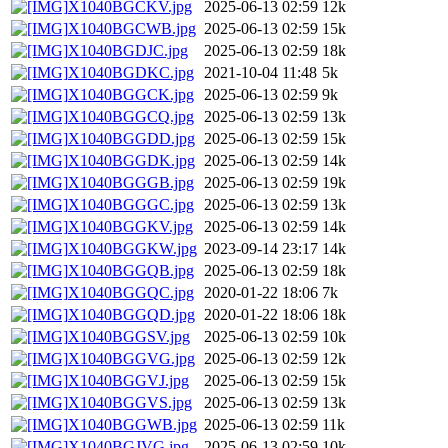
X1040BGCKV.jpg
2025-06-13 02:59
12k
X1040BGCWB.jpg
2025-06-13 02:59
15k
X1040BGDJC.jpg
2025-06-13 02:59
18k
X1040BGDKC.jpg
2021-10-04 11:48
5k
X1040BGGCK.jpg
2025-06-13 02:59
9k
X1040BGGCQ.jpg
2025-06-13 02:59
13k
X1040BGGDD.jpg
2025-06-13 02:59
15k
X1040BGGDK.jpg
2025-06-13 02:59
14k
X1040BGGGB.jpg
2025-06-13 02:59
19k
X1040BGGGC.jpg
2025-06-13 02:59
13k
X1040BGGKV.jpg
2025-06-13 02:59
14k
X1040BGGKW.jpg
2023-09-14 23:17
14k
X1040BGGQB.jpg
2025-06-13 02:59
18k
X1040BGGQC.jpg
2020-01-22 18:06
7k
X1040BGGQD.jpg
2020-01-22 18:06
18k
X1040BGGSV.jpg
2025-06-13 02:59
10k
X1040BGGVG.jpg
2025-06-13 02:59
12k
X1040BGGVJ.jpg
2025-06-13 02:59
15k
X1040BGGVS.jpg
2025-06-13 02:59
13k
X1040BGGWB.jpg
2025-06-13 02:59
11k
X1040BGJVG.jpg
2025-06-13 02:59
10k