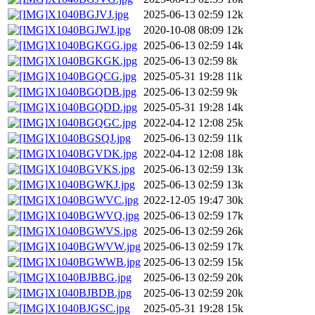
X1040BGJVJ.jpg
2025-06-13 02:59
12k
X1040BGJWJ.jpg
2020-10-08 08:09
12k
X1040BGKGG.jpg
2025-06-13 02:59
14k
X1040BGKGK.jpg
2025-06-13 02:59
8k
X1040BGQCG.jpg
2025-05-31 19:28
11k
X1040BGQDB.jpg
2025-06-13 02:59
9k
X1040BGQDD.jpg
2025-05-31 19:28
14k
X1040BGQGC.jpg
2022-04-12 12:08
25k
X1040BGSQJ.jpg
2025-06-13 02:59
11k
X1040BGVDK.jpg
2022-04-12 12:08
18k
X1040BGVKS.jpg
2025-06-13 02:59
13k
X1040BGWKJ.jpg
2025-06-13 02:59
13k
X1040BGWVC.jpg
2022-12-05 19:47
30k
X1040BGWVQ.jpg
2025-06-13 02:59
17k
X1040BGWVS.jpg
2025-06-13 02:59
26k
X1040BGWVW.jpg
2025-06-13 02:59
17k
X1040BGWWB.jpg
2025-06-13 02:59
15k
X1040BJBBG.jpg
2025-06-13 02:59
20k
X1040BJBDB.jpg
2025-06-13 02:59
20k
X1040BJGSC.jpg
2025-05-31 19:28
15k