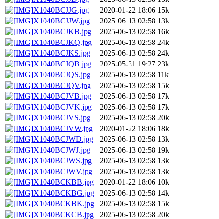
X1040BCJJG.jpg
2020-01-22 18:06
15k
X1040BCJJW.jpg
2025-06-13 02:58
13k
X1040BCJKB.jpg
2025-06-13 02:58
16k
X1040BCJKQ.jpg
2025-06-13 02:58
24k
X1040BCJKS.jpg
2025-06-13 02:58
24k
X1040BCJQB.jpg
2025-05-31 19:27
23k
X1040BCJQS.jpg
2025-06-13 02:58
11k
X1040BCJQV.jpg
2025-06-13 02:58
15k
X1040BCJVB.jpg
2025-06-13 02:58
17k
X1040BCJVK.jpg
2025-06-13 02:58
17k
X1040BCJVS.jpg
2025-06-13 02:58
20k
X1040BCJVW.jpg
2020-01-22 18:06
18k
X1040BCJWD.jpg
2025-06-13 02:58
13k
X1040BCJWJ.jpg
2025-06-13 02:58
19k
X1040BCJWS.jpg
2025-06-13 02:58
13k
X1040BCJWV.jpg
2025-06-13 02:58
13k
X1040BCKBB.jpg
2020-01-22 18:06
10k
X1040BCKBG.jpg
2025-06-13 02:58
14k
X1040BCKBK.jpg
2025-06-13 02:58
15k
X1040BCKCB.jpg
2025-06-13 02:58
20k