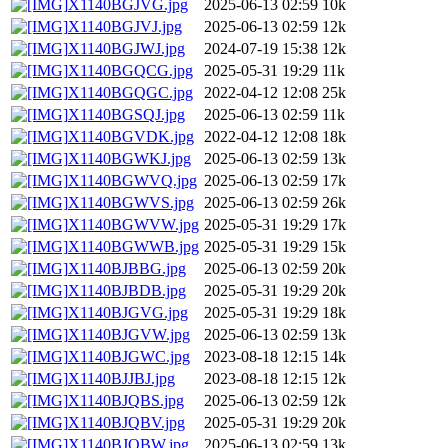
X1140BGJVG.jpg
2025-06-13 02:59
10k
X1140BGJVJ.jpg
2025-06-13 02:59
12k
X1140BGJWJ.jpg
2024-07-19 15:38
12k
X1140BGQCG.jpg
2025-05-31 19:29
11k
X1140BGQGC.jpg
2022-04-12 12:08
25k
X1140BGSQJ.jpg
2025-06-13 02:59
11k
X1140BGVDK.jpg
2022-04-12 12:08
18k
X1140BGWKJ.jpg
2025-06-13 02:59
13k
X1140BGWVQ.jpg
2025-06-13 02:59
17k
X1140BGWVS.jpg
2025-06-13 02:59
26k
X1140BGWVW.jpg
2025-05-31 19:29
17k
X1140BGWWB.jpg
2025-05-31 19:29
15k
X1140BJBBG.jpg
2025-06-13 02:59
20k
X1140BJBDB.jpg
2025-05-31 19:29
20k
X1140BJGVG.jpg
2025-05-31 19:29
18k
X1140BJGVW.jpg
2025-06-13 02:59
13k
X1140BJGWC.jpg
2023-08-18 12:15
14k
X1140BJJBJ.jpg
2023-08-18 12:15
12k
X1140BJQBS.jpg
2025-06-13 02:59
12k
X1140BJQBV.jpg
2025-05-31 19:29
20k
X1140BJQBW.jpg
2025-06-13 02:59
13k