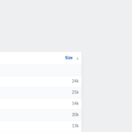
Size
24k
25k
14k
20k
13k