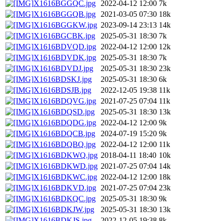
X1616BGGQC.jpg
2022-04-12 12:00
7k
X1616BGGQB.jpg
2021-03-05 07:30
18k
X1616BGGKW.jpg
2023-09-14 23:13
14k
X1616BGCBK.jpg
2025-05-31 18:30
7k
X1616BDVQD.jpg
2022-04-12 12:00
12k
X1616BDVDK.jpg
2025-05-31 18:30
7k
X1616BDVDJ.jpg
2025-05-31 18:30
23k
X1616BDSKJ.jpg
2025-05-31 18:30
6k
X1616BDSJB.jpg
2022-12-05 19:38
11k
X1616BDQVG.jpg
2021-07-25 07:04
11k
X1616BDQSD.jpg
2025-05-31 18:30
13k
X1616BDQDG.jpg
2022-04-12 12:00
9k
X1616BDQCB.jpg
2024-07-19 15:20
9k
X1616BDQBQ.jpg
2022-04-12 12:00
11k
X1616BDKWQ.jpg
2018-04-11 18:40
10k
X1616BDKWD.jpg
2021-07-25 07:04
14k
X1616BDKWC.jpg
2022-04-12 12:00
18k
X1616BDKVD.jpg
2021-07-25 07:04
23k
X1616BDKQC.jpg
2025-05-31 18:30
9k
X1616BDKJW.jpg
2025-05-31 18:30
13k
X1616BDKJS.jpg
2022-12-05 19:38
8k