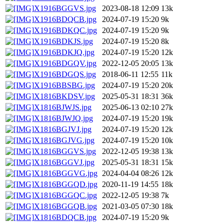
X1916BGGVS.jpg
2023-08-18 12:09
13k
X1916BDQCB.jpg
2024-07-19 15:20
9k
X1916BDKQC.jpg
2024-07-19 15:20
9k
X1916BDKJS.jpg
2024-07-19 15:20
8k
X1916BDKJQ.jpg
2024-07-19 15:20
12k
X1916BDGQV.jpg
2022-12-05 20:05
13k
X1916BDGQS.jpg
2018-06-11 12:55
11k
X1916BBSBG.jpg
2024-07-19 15:20
20k
X1816BKDSV.jpg
2025-05-31 18:31
36k
X1816BJWJS.jpg
2025-06-13 02:10
27k
X1816BJWJQ.jpg
2024-07-19 15:20
19k
X1816BGJVJ.jpg
2024-07-19 15:20
12k
X1816BGJVG.jpg
2024-07-19 15:20
10k
X1816BGGVS.jpg
2022-12-05 19:38
13k
X1816BGGVJ.jpg
2025-05-31 18:31
15k
X1816BGGVG.jpg
2024-04-04 08:26
12k
X1816BGGQD.jpg
2020-11-19 14:55
18k
X1816BGGQC.jpg
2022-12-05 19:38
7k
X1816BGGQB.jpg
2021-03-05 07:30
18k
X1816BDQCB.jpg
2024-07-19 15:20
9k