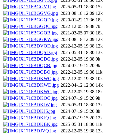
X1716BGGVS.jpg
2025-05-31 18:30
13k
X1716BGGVJ.jpg
2025-05-31 18:30
15k
X1716BGGVG.jpg
2023-08-18 12:09
12k
X1716BGGQD.jpg
2020-01-22 17:36
18k
X1716BGGQC.jpg
2022-12-05 19:38
7k
X1716BGGQB.jpg
2021-03-05 07:30
18k
X1716BGGKW.jpg
2023-08-18 12:09
12k
X1716BDVQD.jpg
2022-12-05 19:38
12k
X1716BDQSD.jpg
2025-05-31 18:30
13k
X1716BDQDG.jpg
2022-12-05 19:38
9k
X1716BDQCB.jpg
2024-07-19 15:20
9k
X1716BDQBQ.jpg
2022-12-05 19:38
11k
X1716BDKWQ.jpg
2022-12-05 19:38
10k
X1716BDKWD.jpg
2022-04-12 12:00
14k
X1716BDKWC.jpg
2022-12-05 19:38
18k
X1716BDKQC.jpg
2024-07-19 15:20
9k
X1716BDKJW.jpg
2025-05-31 18:30
13k
X1716BDKJS.jpg
2024-07-19 15:20
8k
X1716BDKJQ.jpg
2024-07-19 15:20
12k
X1716BDKBK.jpg
2025-05-31 18:30
11k
X1716BDJVQ.jpg
2022-12-05 19:38
13k