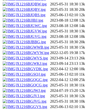
X1216BJQBW.jpg
2025-05-31 18:30
13k
X1216BJQBV.jpg
2025-05-31 18:30
20k
X1216BJQBS.jpg
2025-06-13 02:10
12k
X1216BJJBJ.jpg
2023-08-18 12:08
12k
X1216BJGWC.jpg
2023-08-18 12:08
14k
X1216BJGVW.jpg
2025-05-31 18:30
13k
X1216BJGVG.jpg
2023-08-18 12:08
18k
X1216BJBBG.jpg
2025-05-31 18:30
20k
X1216BGWWB.jpg
2025-05-31 18:30
15k
X1216BGWVW.jpg
2022-12-05 19:38
17k
X1216BGWVS.jpg
2023-09-14 23:13
26k
X1216BGWKJ.jpg
2023-09-14 23:13
13k
X1216BGVDK.jpg
2022-04-12 12:00
18k
X1216BGSQJ.jpg
2025-06-13 02:10
11k
X1216BGQGC.jpg
2022-04-12 12:00
25k
X1216BGQCG.jpg
2025-05-31 18:30
11k
X1216BGJWJ.jpg
2024-07-19 15:20
12k
X1216BGJVJ.jpg
2025-05-31 18:30
12k
X1216BGJVG.jpg
2025-05-31 18:30
10k
X1216BGGVS.jpg
2025-06-13 02:10
13k