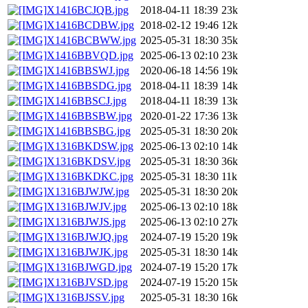
X1416BCJQB.jpg
2018-04-11 18:39
23k
X1416BCDBW.jpg
2018-02-12 19:46
12k
X1416BCBWW.jpg
2025-05-31 18:30
35k
X1416BBVQD.jpg
2025-06-13 02:10
23k
X1416BBSWJ.jpg
2020-06-18 14:56
19k
X1416BBSDG.jpg
2018-04-11 18:39
14k
X1416BBSCJ.jpg
2018-04-11 18:39
13k
X1416BBSBW.jpg
2020-01-22 17:36
13k
X1416BBSBG.jpg
2025-05-31 18:30
20k
X1316BKDSW.jpg
2025-06-13 02:10
14k
X1316BKDSV.jpg
2025-05-31 18:30
36k
X1316BKDKC.jpg
2025-05-31 18:30
11k
X1316BJWJW.jpg
2025-05-31 18:30
20k
X1316BJWJV.jpg
2025-06-13 02:10
18k
X1316BJWJS.jpg
2025-06-13 02:10
27k
X1316BJWJQ.jpg
2024-07-19 15:20
19k
X1316BJWJK.jpg
2025-05-31 18:30
14k
X1316BJWGD.jpg
2024-07-19 15:20
17k
X1316BJVSD.jpg
2024-07-19 15:20
15k
X1316BJSSV.jpg
2025-05-31 18:30
16k