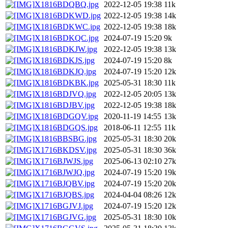
X1816BDQBQ.jpg
2022-12-05 19:38
11k
X1816BDKWD.jpg
2022-12-05 19:38
14k
X1816BDKWC.jpg
2022-12-05 19:38
18k
X1816BDKQC.jpg
2024-07-19 15:20
9k
X1816BDKJW.jpg
2022-12-05 19:38
13k
X1816BDKJS.jpg
2024-07-19 15:20
8k
X1816BDKJQ.jpg
2024-07-19 15:20
12k
X1816BDKBK.jpg
2025-05-31 18:30
11k
X1816BDJVQ.jpg
2022-12-05 20:05
13k
X1816BDJBV.jpg
2022-12-05 19:38
18k
X1816BDGQV.jpg
2020-11-19 14:55
13k
X1816BDGQS.jpg
2018-06-11 12:55
11k
X1816BBSBG.jpg
2025-05-31 18:30
20k
X1716BKDSV.jpg
2025-05-31 18:30
36k
X1716BJWJS.jpg
2025-06-13 02:10
27k
X1716BJWJQ.jpg
2024-07-19 15:20
19k
X1716BJQBV.jpg
2024-07-19 15:20
20k
X1716BJQBS.jpg
2024-04-04 08:26
12k
X1716BGJVJ.jpg
2024-07-19 15:20
12k
X1716BGJVG.jpg
2025-05-31 18:30
10k