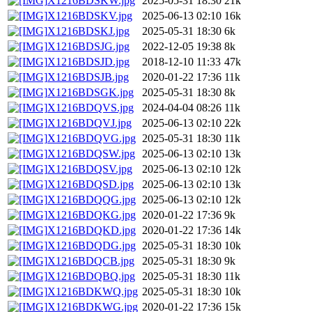
X1216BDSKW.jpg
2025-05-31 18:30
21k
X1216BDSKV.jpg
2025-06-13 02:10
16k
X1216BDSKJ.jpg
2025-05-31 18:30
6k
X1216BDSJG.jpg
2022-12-05 19:38
8k
X1216BDSJD.jpg
2018-12-10 11:33
47k
X1216BDSJB.jpg
2020-01-22 17:36
11k
X1216BDSGK.jpg
2025-05-31 18:30
8k
X1216BDQVS.jpg
2024-04-04 08:26
11k
X1216BDQVJ.jpg
2025-06-13 02:10
22k
X1216BDQVG.jpg
2025-05-31 18:30
11k
X1216BDQSW.jpg
2025-06-13 02:10
13k
X1216BDQSV.jpg
2025-06-13 02:10
12k
X1216BDQSD.jpg
2025-06-13 02:10
13k
X1216BDQQG.jpg
2025-06-13 02:10
12k
X1216BDQKG.jpg
2020-01-22 17:36
9k
X1216BDQKD.jpg
2020-01-22 17:36
14k
X1216BDQDG.jpg
2025-05-31 18:30
10k
X1216BDQCB.jpg
2025-05-31 18:30
9k
X1216BDQBQ.jpg
2025-05-31 18:30
11k
X1216BDKWQ.jpg
2025-05-31 18:30
10k
X1216BDKWG.jpg
2020-01-22 17:36
15k