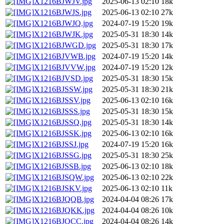
X1216BJWJV.jpg
2025-06-13 02:10
18k
X1216BJWJS.jpg
2025-06-13 02:10
27k
X1216BJWJQ.jpg
2024-07-19 15:20
19k
X1216BJWJK.jpg
2025-05-31 18:30
14k
X1216BJWGD.jpg
2025-05-31 18:30
17k
X1216BJVWB.jpg
2024-07-19 15:20
14k
X1216BJVVW.jpg
2024-07-19 15:20
12k
X1216BJVSD.jpg
2025-05-31 18:30
15k
X1216BJSSW.jpg
2025-05-31 18:30
21k
X1216BJSSV.jpg
2025-06-13 02:10
16k
X1216BJSSS.jpg
2025-05-31 18:30
15k
X1216BJSSQ.jpg
2025-05-31 18:30
14k
X1216BJSSK.jpg
2025-06-13 02:10
16k
X1216BJSSJ.jpg
2024-07-19 15:20
16k
X1216BJSSG.jpg
2025-05-31 18:30
25k
X1216BJSSB.jpg
2025-06-13 02:10
18k
X1216BJSQW.jpg
2025-06-13 02:10
22k
X1216BJSKV.jpg
2025-06-13 02:10
11k
X1216BJQQB.jpg
2024-04-04 08:26
17k
X1216BJQKK.jpg
2024-04-04 08:26
10k
X1216BJQCC.jpg
2024-04-04 08:26
14k