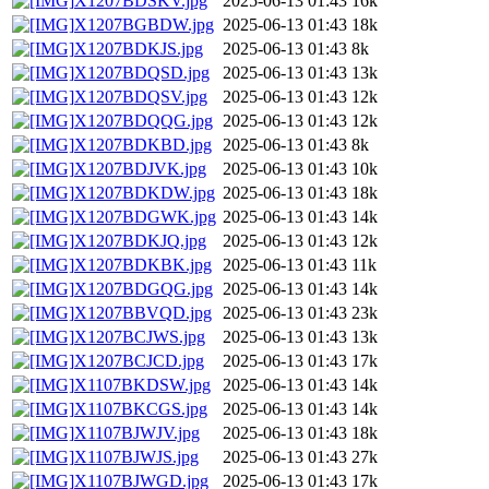
X1207BDSKV.jpg
2025-06-13 01:43
16k
X1207BGBDW.jpg
2025-06-13 01:43
18k
X1207BDKJS.jpg
2025-06-13 01:43
8k
X1207BDQSD.jpg
2025-06-13 01:43
13k
X1207BDQSV.jpg
2025-06-13 01:43
12k
X1207BDQQG.jpg
2025-06-13 01:43
12k
X1207BDKBD.jpg
2025-06-13 01:43
8k
X1207BDJVK.jpg
2025-06-13 01:43
10k
X1207BDKDW.jpg
2025-06-13 01:43
18k
X1207BDGWK.jpg
2025-06-13 01:43
14k
X1207BDKJQ.jpg
2025-06-13 01:43
12k
X1207BDKBK.jpg
2025-06-13 01:43
11k
X1207BDGQG.jpg
2025-06-13 01:43
14k
X1207BBVQD.jpg
2025-06-13 01:43
23k
X1207BCJWS.jpg
2025-06-13 01:43
13k
X1207BCJCD.jpg
2025-06-13 01:43
17k
X1107BKDSW.jpg
2025-06-13 01:43
14k
X1107BKCGS.jpg
2025-06-13 01:43
14k
X1107BJWJV.jpg
2025-06-13 01:43
18k
X1107BJWJS.jpg
2025-06-13 01:43
27k
X1107BJWGD.jpg
2025-06-13 01:43
17k